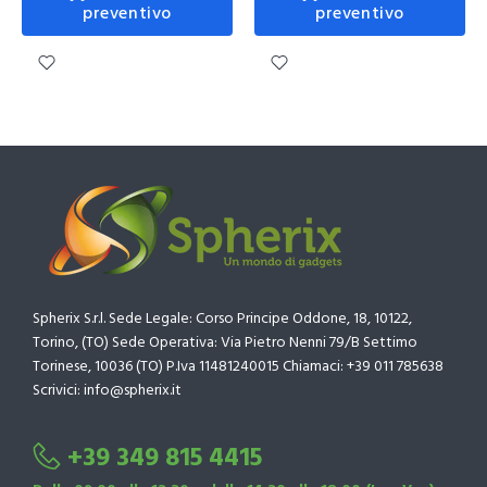
preventivo
preventivo
Spherix S.r.l. Sede Legale: Corso Principe Oddone, 18, 10122,
Torino, (TO) Sede Operativa: Via Pietro Nenni 79/B Settimo
Torinese, 10036 (TO) P.Iva 11481240015 Chiamaci: +39 011 785638
Scrivici: info@spherix.it
+39 349 815 4415