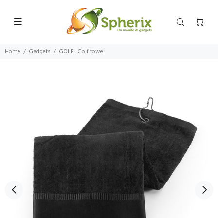
Home
Gadgets
GOLFI. Golf towel