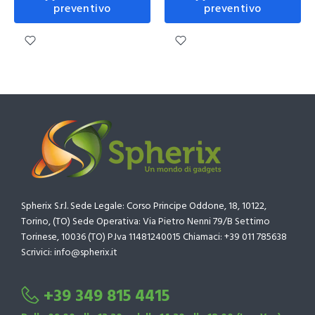
preventivo
preventivo
Spherix S.r.l. Sede Legale: Corso Principe Oddone, 18, 10122,
Torino, (TO) Sede Operativa: Via Pietro Nenni 79/B Settimo
Torinese, 10036 (TO) P.Iva 11481240015 Chiamaci: +39 011 785638
Scrivici: info@spherix.it
+39 349 815 4415