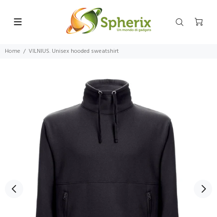
Home
VILNIUS. Unisex hooded sweatshirt