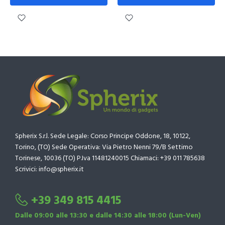
Spherix S.r.l. Sede Legale: Corso Principe Oddone, 18, 10122,
Torino, (TO) Sede Operativa: Via Pietro Nenni 79/B Settimo
Torinese, 10036 (TO) P.Iva 11481240015 Chiamaci: +39 011 785638
Scrivici: info@spherix.it
+39 349 815 4415
Dalle 09:00 alle 13:30 e dalle 14:30 alle 18:00 (Lun-Ven)