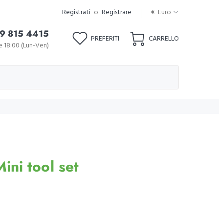
Registrati
o
Registrare
€ Euro
9 815 4415
PREFERITI
CARRELLO
le 18:00 (Lun-Ven)
ni tool set