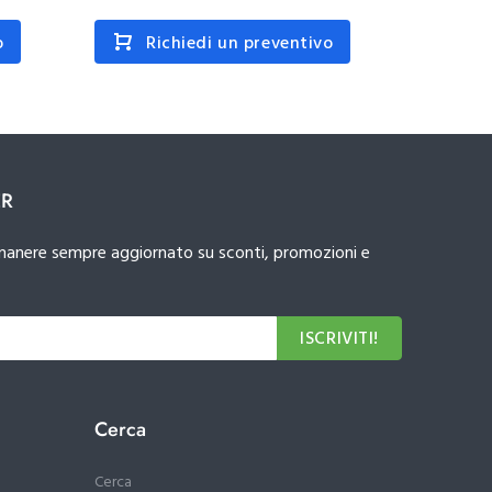
o
Richiedi un preventivo
R
ER
 rimanere sempre aggiornato su sconti, promozioni e
ISCRIVITI!
Cerca
Cerca