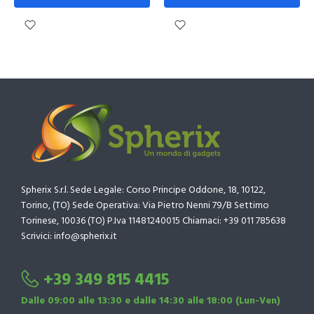
Spherix S.r.l. Sede Legale: Corso Principe Oddone, 18, 10122,
Torino, (TO) Sede Operativa: Via Pietro Nenni 79/B Settimo
Torinese, 10036 (TO) P.Iva 11481240015 Chiamaci: +39 011 785638
Scrivici: info@spherix.it
+39 349 815 4415
Dalle 09:00 alle 13:30 e dalle 14:30 alle 18:00 (Lun-Ven)