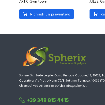
ARTX. Gym towel
JULES. G
Richiedi un preventivo
Ri
Spherix S.r.l. Sede Legale: Corso Principe Oddone, 18, 10122, T
Operativa: Via Pietro Nenni 79/B Settimo Torinese, 10036 (TO
Chiamaci: +39 011 785638 Scrivici: info@spherix.it
+39 349 815 4415