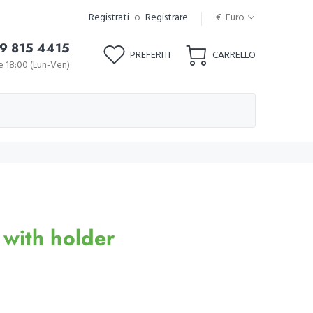
Registrati
o
Registrare
€ Euro
9 815 4415
PREFERITI
CARRELLO
le 18:00 (Lun-Ven)
with holder