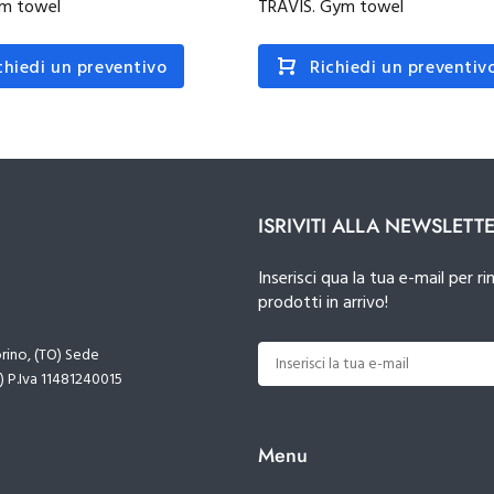
ym towel
TRAVIS. Gym towel
chiedi un preventivo
Richiedi un preventiv
ISRIVITI ALLA NEWSLETT
Inserisci qua la tua e-mail per
prodotti in arrivo!
orino, (TO) Sede
) P.Iva 11481240015
Menu