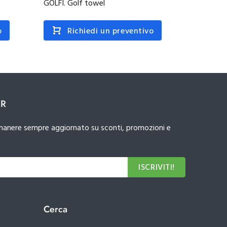
GOLFI. Golf towel
GEHRIG.
o
Richiedi un preventivo
R
ER
 rimanere sempre aggiornato su sconti, promozioni e
ISCRIVITI!
Cerca