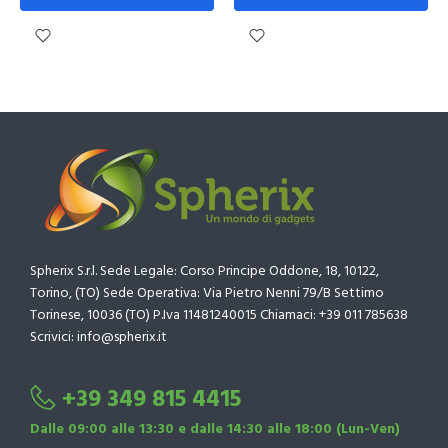
Spherix S.r.l. Sede Legale: Corso Principe Oddone, 18, 10122,
Torino, (TO) Sede Operativa: Via Pietro Nenni 79/B Settimo
Torinese, 10036 (TO) P.Iva 11481240015 Chiamaci: +39 011 785638
Scrivici: info@spherix.it
+39 349 815 4415
Dalle 09:00 alle 13:30 e dalle 14:30 alle 18:00 (Lun-Ven)