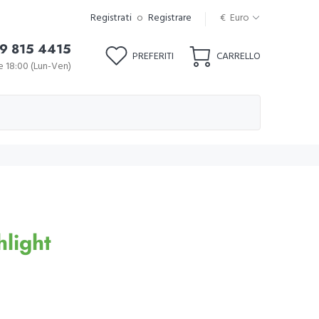
Registrati
o
Registrare
€ Euro
9 815 4415
PREFERITI
CARRELLO
le 18:00 (Lun-Ven)
light