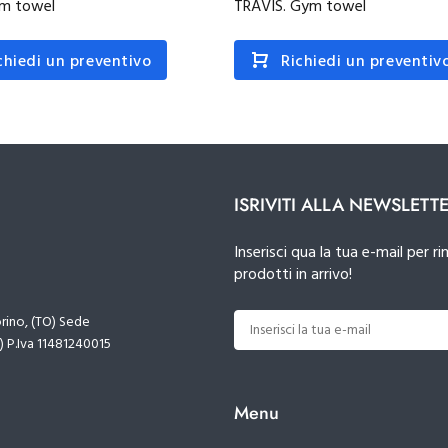
ym towel
TRAVIS. Gym towel
chiedi un preventivo
Richiedi un preventiv
ISRIVITI ALLA NEWSLETT
Inserisci qua la tua e-mail per
prodotti in arrivo!
orino, (TO) Sede
) P.Iva 11481240015
Menu