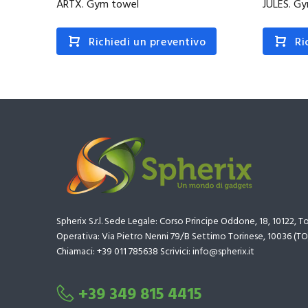
ARTX. Gym towel
JULES. G
Richiedi un preventivo
Ri
Spherix S.r.l. Sede Legale: Corso Principe Oddone, 18, 10122, T
Operativa: Via Pietro Nenni 79/B Settimo Torinese, 10036 (TO
Chiamaci: +39 011 785638 Scrivici: info@spherix.it
+39 349 815 4415