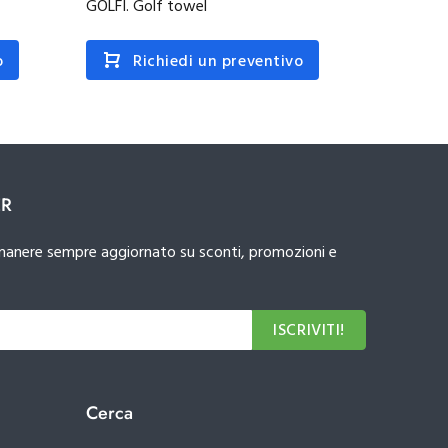
GOLFI. Golf towel
GEHRIG.
o
Richiedi un preventivo
R
ER
 rimanere sempre aggiornato su sconti, promozioni e
ISCRIVITI!
Cerca