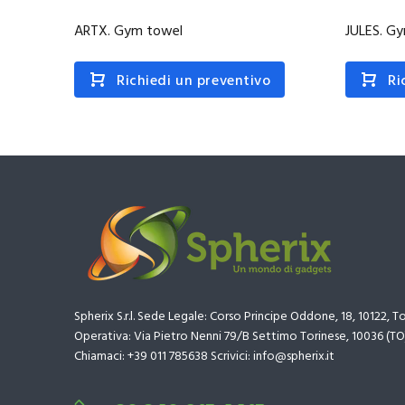
ARTX. Gym towel
JULES. G
Richiedi un preventivo
Ri
Spherix S.r.l. Sede Legale: Corso Principe Oddone, 18, 10122, T
Operativa: Via Pietro Nenni 79/B Settimo Torinese, 10036 (TO
Chiamaci: +39 011 785638 Scrivici: info@spherix.it