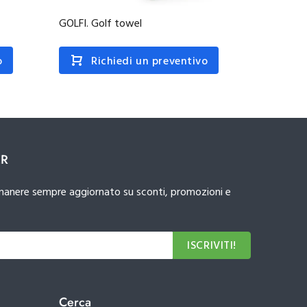
GOLFI. Golf towel
GEHRIG.
o
Richiedi un preventivo
R
ER
 rimanere sempre aggiornato su sconti, promozioni e
ISCRIVITI!
Cerca