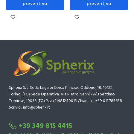
preventivo
preventivo
Spherix S.r.l. Sede Legale: Corso Principe Oddone, 18, 10122,
Torino, (TO) Sede Operativa: Via Pietro Nenni 79/B Settimo
Torinese, 10036 (TO) P.Iva 11481240015 Chiamaci: +39 011 785638
Scrivici: info@spherix.it
+39 349 815 4415