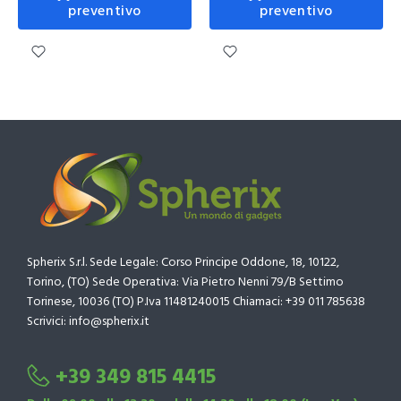
preventivo
preventivo
Spherix S.r.l. Sede Legale: Corso Principe Oddone, 18, 10122,
Torino, (TO) Sede Operativa: Via Pietro Nenni 79/B Settimo
Torinese, 10036 (TO) P.Iva 11481240015 Chiamaci: +39 011 785638
Scrivici: info@spherix.it
+39 349 815 4415