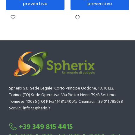
preventivo
preventivo
Spherix S.r.l. Sede Legale: Corso Principe Oddone, 18, 10122,
Torino, (TO) Sede Operativa: Via Pietro Nenni 79/B Settimo
Torinese, 10036 (TO) P.Iva 11481240015 Chiamaci: +39 011 785638
Scrivici: info@spherix.it
+39 349 815 4415