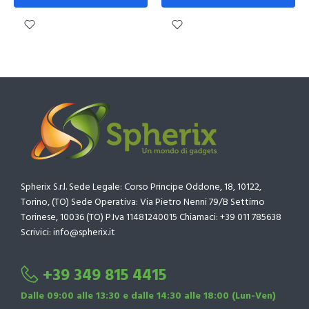
Spherix S.r.l. Sede Legale: Corso Principe Oddone, 18, 10122,
Torino, (TO) Sede Operativa: Via Pietro Nenni 79/B Settimo
Torinese, 10036 (TO) P.Iva 11481240015 Chiamaci: +39 011 785638
Scrivici: info@spherix.it
+39 349 815 4415
Dalle 09:00 alle 13:30 e dalle 14:30 alle 18:00 (Lun-Ven)