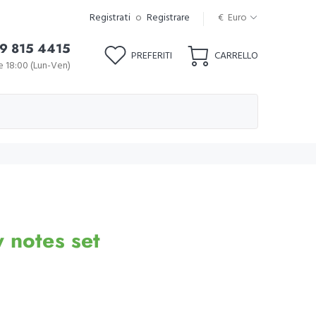
Registrati
o
Registrare
€ Euro
9 815 4415
PREFERITI
CARRELLO
le 18:00 (Lun-Ven)
 notes set