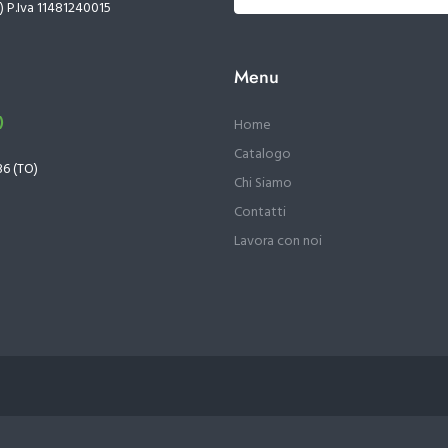
) P.Iva 11481240015
Menu
)
Home
Catalogo
36 (TO)
Chi Siamo
Contatti
Lavora con noi