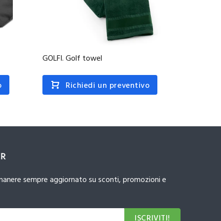
GOLFI. Golf towel
GEHRIG.
o
Richiedi un preventivo
R
ER
 rimanere sempre aggiornato su sconti, promozioni e
ISCRIVITI!