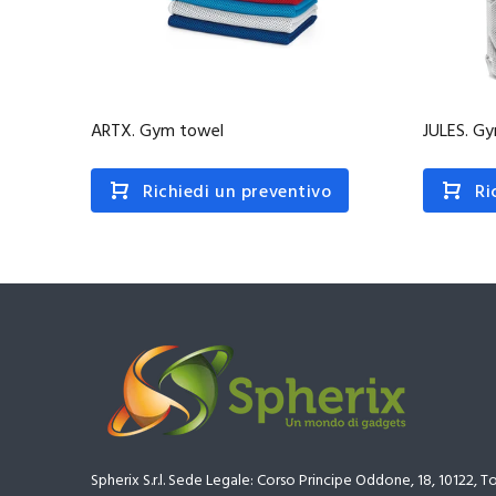
ARTX. Gym towel
JULES. G
Richiedi un preventivo
Ri
Spherix S.r.l. Sede Legale: Corso Principe Oddone, 18, 10122, T