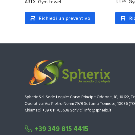
ARTX. Gym towel
JULES. G
Richiedi un preventivo
Ri
Spherix S.r.l. Sede Legale: Corso Principe Oddone, 18, 10122, T
Operativa: Via Pietro Nenni 79/B Settimo Torinese, 10036 (TO
Chiamaci: +39 011 785638 Scrivici: info@spherix.it
+39 349 815 4415