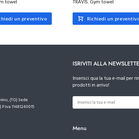
ym towel
TRAVIS. Gym towel
chiedi un preventivo
Richiedi un preventiv
ISRIVITI ALLA NEWSLETT
Inserisci qua la tua e-mail per
prodotti in arrivo!
orino, (TO) Sede
) P.Iva 11481240015
Menu