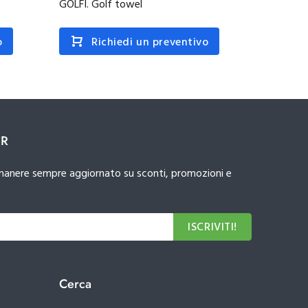
GOLFI. Golf towel
GEHRIG.
o
Richiedi un preventivo
R
ER
 rimanere sempre aggiornato su sconti, promozioni e
ISCRIVITI!
Cerca