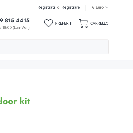
Registrati
o
Registrare
€ Euro
9 815 4415
PREFERITI
CARRELLO
le 18:00 (Lun-Ven)
oor kit