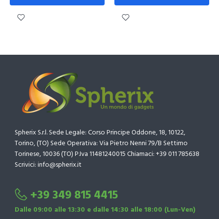
Spherix S.r.l. Sede Legale: Corso Principe Oddone, 18, 10122,
Torino, (TO) Sede Operativa: Via Pietro Nenni 79/B Settimo
Torinese, 10036 (TO) P.Iva 11481240015 Chiamaci: +39 011 785638
Scrivici: info@spherix.it
+39 349 815 4415
Dalle 09:00 alle 13:30 e dalle 14:30 alle 18:00 (Lun-Ven)