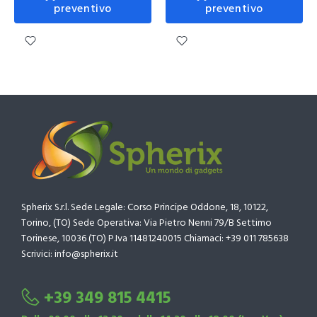
preventivo
preventivo
Spherix S.r.l. Sede Legale: Corso Principe Oddone, 18, 10122,
Torino, (TO) Sede Operativa: Via Pietro Nenni 79/B Settimo
Torinese, 10036 (TO) P.Iva 11481240015 Chiamaci: +39 011 785638
Scrivici: info@spherix.it
+39 349 815 4415