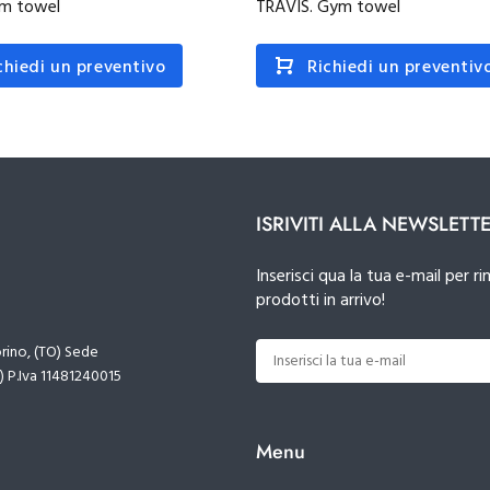
ym towel
TRAVIS. Gym towel
chiedi un preventivo
Richiedi un preventiv
ISRIVITI ALLA NEWSLETT
Inserisci qua la tua e-mail per
prodotti in arrivo!
orino, (TO) Sede
) P.Iva 11481240015
Menu