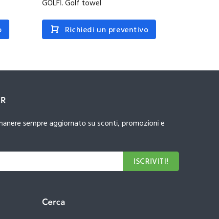
GOLFI. Golf towel
GEHRIG.
o
Richiedi un preventivo
R
ER
 rimanere sempre aggiornato su sconti, promozioni e
ISCRIVITI!
Cerca