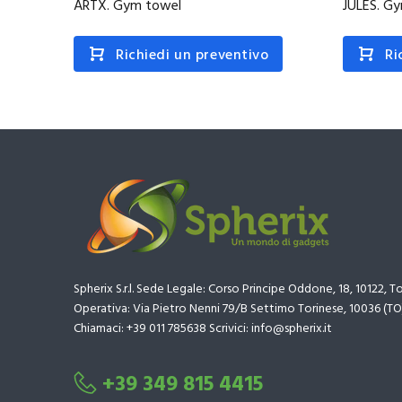
ARTX. Gym towel
JULES. G
Richiedi un preventivo
Ri
Spherix S.r.l. Sede Legale: Corso Principe Oddone, 18, 10122, T
Operativa: Via Pietro Nenni 79/B Settimo Torinese, 10036 (TO
Chiamaci: +39 011 785638 Scrivici: info@spherix.it
+39 349 815 4415