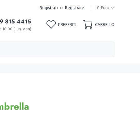
Registrati
o
Registrare
€ Euro
9 815 4415
PREFERITI
CARRELLO
le 18:00 (Lun-Ven)
brella