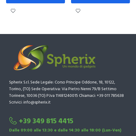
Spherix S.r.l. Sede Legale: Corso Principe Oddone, 18, 10122,
Torino, (TO) Sede Operativa: Via Pietro Nenni 79/B Settimo
Torinese, 10036 (TO) P.Iva 11481240015 Chiamaci: +39 011 785638
Scrivici: info@spherix.it
+39 349 815 4415
Dalle 09:00 alle 13:30 e dalle 14:30 alle 18:00 (Lun-Ven)