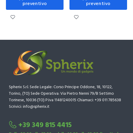
preventivo
preventivo
Spherix S.r.l. Sede Legale: Corso Principe Oddone, 18, 10122,
Torino, (TO) Sede Operativa: Via Pietro Nenni 79/B Settimo
Torinese, 10036 (TO) P.Iva 11481240015 Chiamaci: +39 011 785638
Scrivici: info@spherix.it
+39 349 815 4415