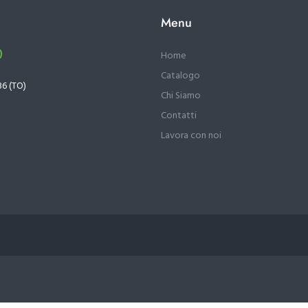
Menu
)
Home
Catalogo
36 (TO)
Chi Siamo
Contatti
Lavora con noi