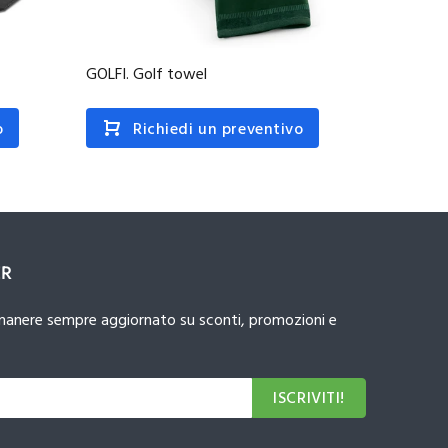
GOLFI. Golf towel
GEHRIG.
o
Richiedi un preventivo
R
ER
 rimanere sempre aggiornato su sconti, promozioni e
ISCRIVITI!