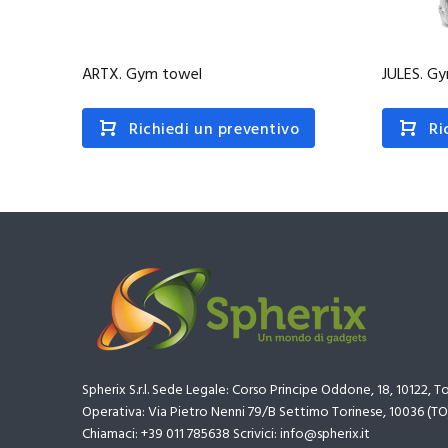
ARTX. Gym towel
JULES. G
Richiedi un preventivo
Ri
Spherix S.r.l. Sede Legale: Corso Principe Oddone, 18, 10122, T
Operativa: Via Pietro Nenni 79/B Settimo Torinese, 10036 (TO
Chiamaci: +39 011 785638 Scrivici: info@spherix.it