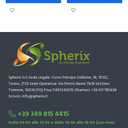
Spherix S.r.l. Sede Legale: Corso Principe Oddone, 18, 10122,
Torino, (TO) Sede Operativa: Via Pietro Nenni 79/B Settimo
Torinese, 10036 (TO) P.Iva 11481240015 Chiamaci: +39 011 785638
Scrivici: info@spherix.it
+39 349 815 4415
Dalle 09:00 alle 13:30 e dalle 14:30 alle 18:00 (Lun-Ven)