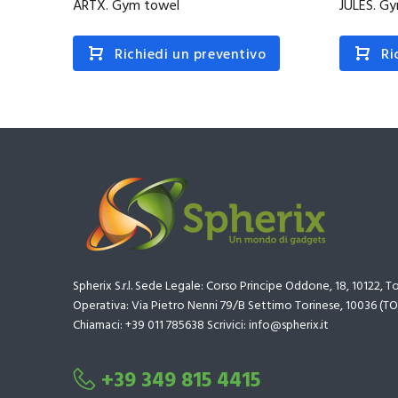
ARTX. Gym towel
JULES. G
Richiedi un preventivo
Ri
Spherix S.r.l. Sede Legale: Corso Principe Oddone, 18, 10122, T
Operativa: Via Pietro Nenni 79/B Settimo Torinese, 10036 (TO
Chiamaci: +39 011 785638 Scrivici: info@spherix.it
+39 349 815 4415