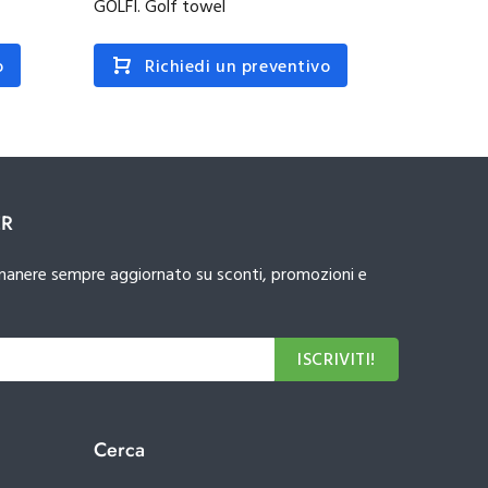
GOLFI. Golf towel
GEHRIG.
o
Richiedi un preventivo
R
ER
 rimanere sempre aggiornato su sconti, promozioni e
ISCRIVITI!
Cerca