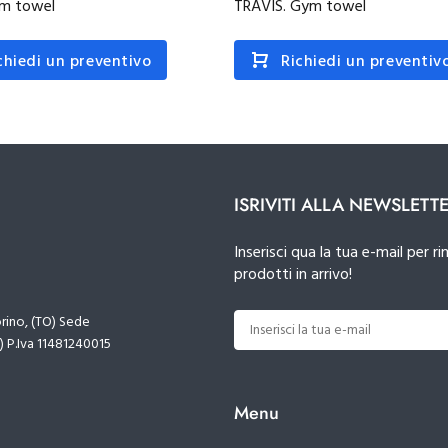
ym towel
TRAVIS. Gym towel
chiedi un preventivo
Richiedi un preventiv
ISRIVITI ALLA NEWSLETT
Inserisci qua la tua e-mail per
prodotti in arrivo!
orino, (TO) Sede
) P.Iva 11481240015
Menu