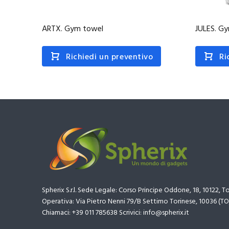
ARTX. Gym towel
JULES. G
Richiedi un preventivo
Ri
Spherix S.r.l. Sede Legale: Corso Principe Oddone, 18, 10122, T
Operativa: Via Pietro Nenni 79/B Settimo Torinese, 10036 (TO
Chiamaci: +39 011 785638 Scrivici: info@spherix.it