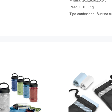
Misura:
20x28.5x10.5 cm
Peso:
0,105
Kg
Tipo confezione:
Bustina t