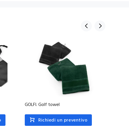
GOLFI. Golf towel
GEHRIG.
o
Richiedi un preventivo
R