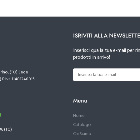
ISRIVITI ALLA NEWSLETT
Inserisci qua la tua e-mail per
prodotti in arrivo!
orino, (TO) Sede
) P.Iva 11481240015
Menu
)
Home
Catalogo
36 (TO)
Chi Siamo