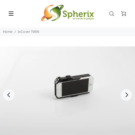
Home
biCover TWIN