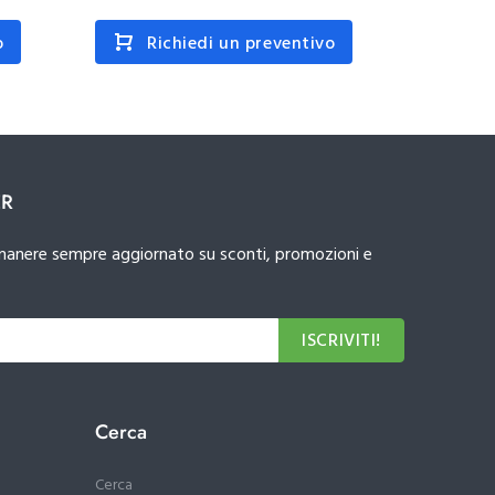
o
Richiedi un preventivo
R
ER
 rimanere sempre aggiornato su sconti, promozioni e
ISCRIVITI!
Cerca
Cerca