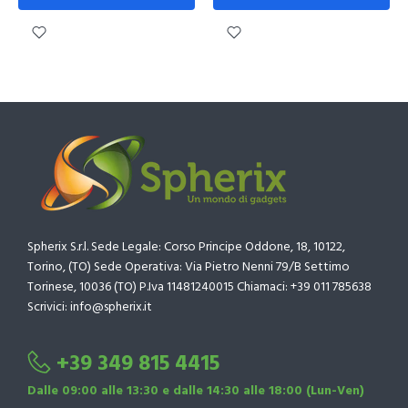
Spherix S.r.l. Sede Legale: Corso Principe Oddone, 18, 10122,
Torino, (TO) Sede Operativa: Via Pietro Nenni 79/B Settimo
Torinese, 10036 (TO) P.Iva 11481240015 Chiamaci: +39 011 785638
Scrivici: info@spherix.it
+39 349 815 4415
Dalle 09:00 alle 13:30 e dalle 14:30 alle 18:00 (Lun-Ven)