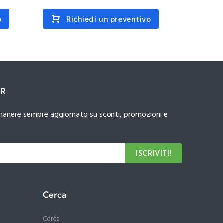
o
Richiedi un preventivo
R
ER
 rimanere sempre aggiornato su sconti, promozioni e
ISCRIVITI!
Cerca
Cerca