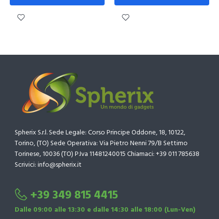
Spherix S.r.l. Sede Legale: Corso Principe Oddone, 18, 10122,
Torino, (TO) Sede Operativa: Via Pietro Nenni 79/B Settimo
Torinese, 10036 (TO) P.Iva 11481240015 Chiamaci: +39 011 785638
Scrivici: info@spherix.it
+39 349 815 4415
Dalle 09:00 alle 13:30 e dalle 14:30 alle 18:00 (Lun-Ven)