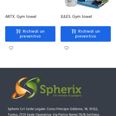
ARTX. Gym towel
JULES. Gym towel
Richiedi un
Richiedi un
preventivo
preventivo
Spherix S.r.l. Sede Legale: Corso Principe Oddone, 18, 10122,
Torino, (TO) Sede Operativa: Via Pietro Nenni 79/B Settimo