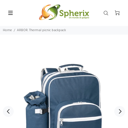
Home
ARBOR. Thermal picnic backpack