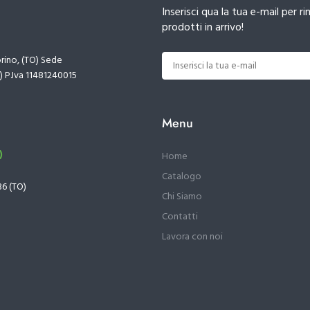
Inserisci qua la tua e-mail per
prodotti in arrivo!
orino, (TO) Sede
) P.Iva 11481240015
Menu
)
Home
Catalogo
36 (TO)
Chi Siamo
Contatti
Lavora con noi