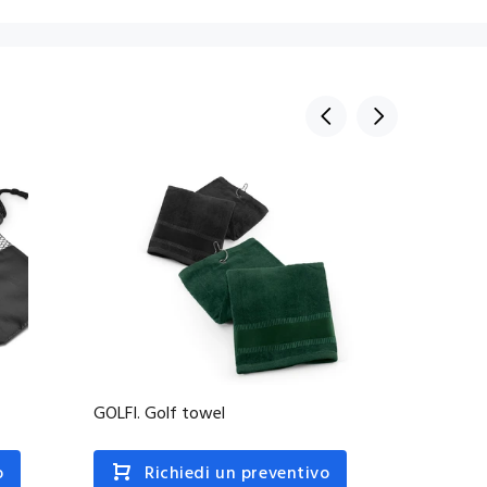
GOLFI. Golf towel
GEHRIG.
o
Richiedi un preventivo
R