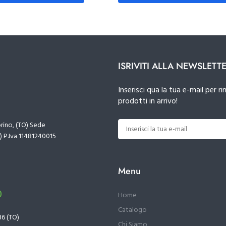
ISRIVITI ALLA NEWSLETT
Inserisci qua la tua e-mail per
prodotti in arrivo!
orino, (TO) Sede
) P.Iva 11481240015
Menu
)
Home
Catalogo
36 (TO)
Chi Siamo