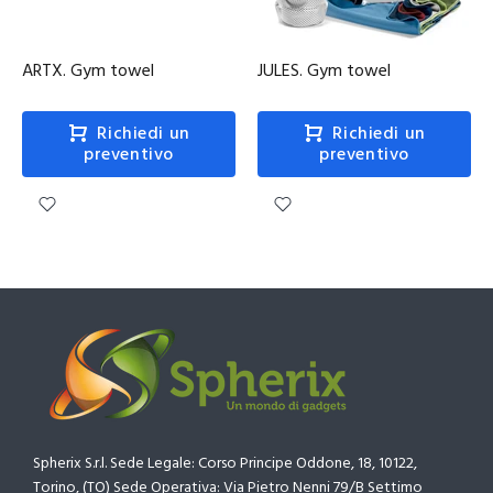
ARTX. Gym towel
JULES. Gym towel
Richiedi un
Richiedi un
preventivo
preventivo
Spherix S.r.l. Sede Legale: Corso Principe Oddone, 18, 10122,
Torino, (TO) Sede Operativa: Via Pietro Nenni 79/B Settimo