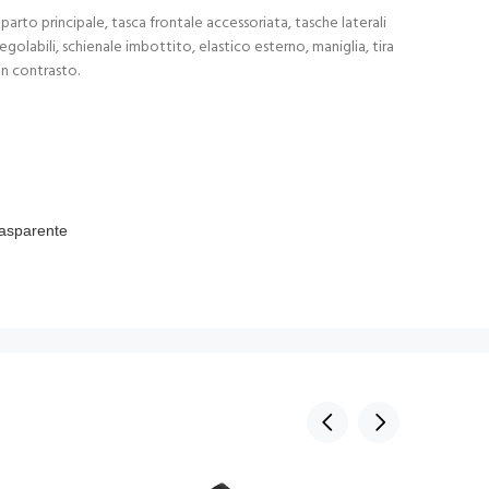
to principale, tasca frontale accessoriata, tasche laterali
egolabili, schienale imbottito, elastico esterno, maniglia, tira
in contrasto.
rasparente