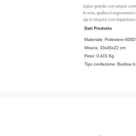
Zaino grande con ampio compar
in rete, spallacci ergonomici r
zip in tessuto con impunture 
Dati Prodotto
Materiale:
Poliestere 600D
Misura:
33x45x22 cm
Peso:
0,415
Kg
Tipo confezione:
Bustina t