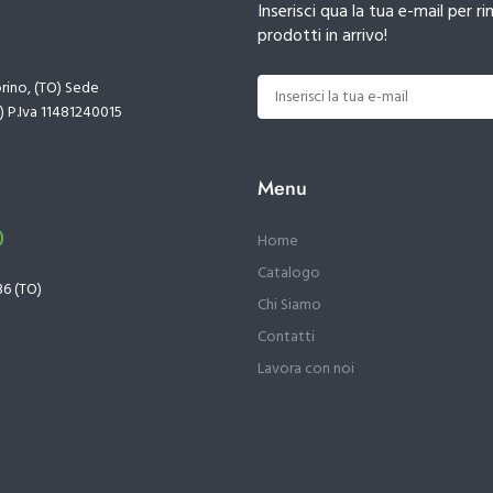
Inserisci qua la tua e-mail per
prodotti in arrivo!
orino, (TO) Sede
) P.Iva 11481240015
Menu
)
Home
Catalogo
36 (TO)
Chi Siamo
Contatti
Lavora con noi