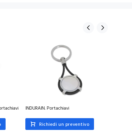
ortachiavi
INDURAIN. Portachiavi
CORKS. P
o
Richiedi un preventivo
R