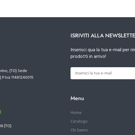
ISRIVITI ALLA NEWSLETT
Inserisci qua la tua e-mail per
prodotti in arrivo!
orino, (TO) Sede
) P.Iva 11481240015
Menu
)
Home
Catalogo
36 (TO)
Chi Siamo