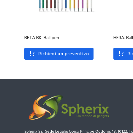
BETA BK. Ball pen
HERA. Bal
Richiedi un preventivo
Ri
Spherix S.r.l. Sede Legale: Corso Principe Oddone, 18, 10122, T