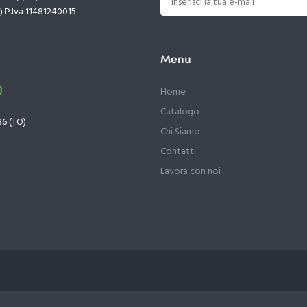
) P.Iva 11481240015
Menu
)
Home
Catalogo
36 (TO)
Chi Siamo
Contatti
Lavora con noi