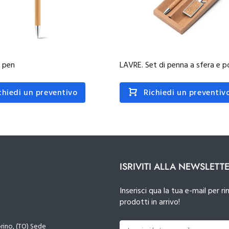
l pen
LAVRE. Set di penna a sfera e p
chiedi un preventivo
Richiedi un preventiv
ISRIVITI ALLA NEWSLETT
Inserisci qua la tua e-mail per
prodotti in arrivo!
orino, (TO) Sede