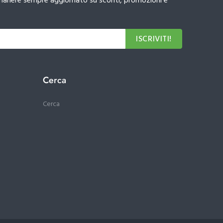
 rimanere sempre aggiornato su sconti, promozioni e
ISCRIVITI!
Cerca
Cerca