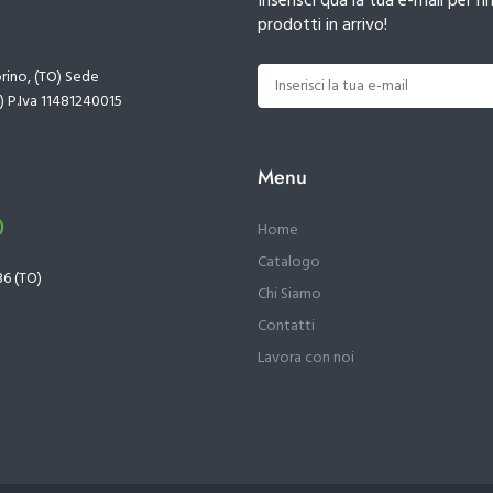
Inserisci qua la tua e-mail per
prodotti in arrivo!
orino, (TO) Sede
) P.Iva 11481240015
Menu
)
Home
Catalogo
36 (TO)
Chi Siamo
Contatti
Lavora con noi