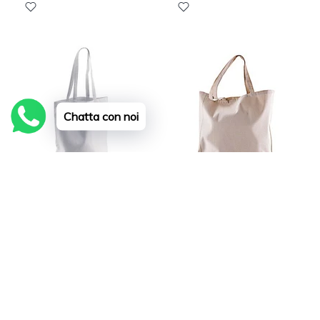
Chatta con noi
BORSA SHOPPER EBITEN
BORSA SHOPPER AMAEBI 33
Richiedi un
Richiedi un
preventivo
preventivo