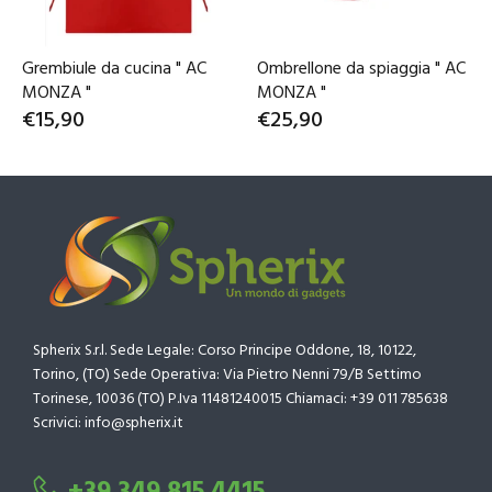
Grembiule da cucina " AC
Ombrellone da spiaggia " AC
MONZA "
MONZA "
€15,90
€25,90
Spherix S.r.l. Sede Legale: Corso Principe Oddone, 18, 10122,
Torino, (TO) Sede Operativa: Via Pietro Nenni 79/B Settimo
Torinese, 10036 (TO) P.Iva 11481240015 Chiamaci: +39 011 785638
Scrivici: info@spherix.it